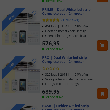
OP VOORRAAD
PRIME | Dual White led strip
Complete set | 24 meter
PRIME
(
1
reviews
)
608 leds | 1849 lm | 23W p/m
Geeft de meest egale lichtlijn
Geen 'lichtpuntjes' zichtbaar
576
,
95
OP VOORRAAD
PRO | Dual White led strip
Complete set | 24 meter
PRO
320 leds | 2618 lm | 24W p/m
Voor professionele toepassingen
Hoogste lichtopbrengst
689
,
95
OP VOORRAAD
BASIC | Helder wit led strip
Complete set | 24 meter