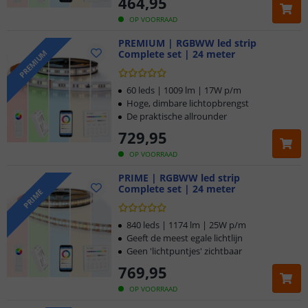
464
,
95
OP VOORRAAD
PREMIUM | RGBWW led strip
Complete set | 24 meter
PREMIUM
60 leds | 1009 lm | 17W p/m
Hoge, dimbare lichtopbrengst
De praktische allrounder
729
,
95
OP VOORRAAD
PRIME | RGBWW led strip
Complete set | 24 meter
PRIME
840 leds | 1174 lm | 25W p/m
Geeft de meest egale lichtlijn
Geen 'lichtpuntjes' zichtbaar
769
,
95
OP VOORRAAD