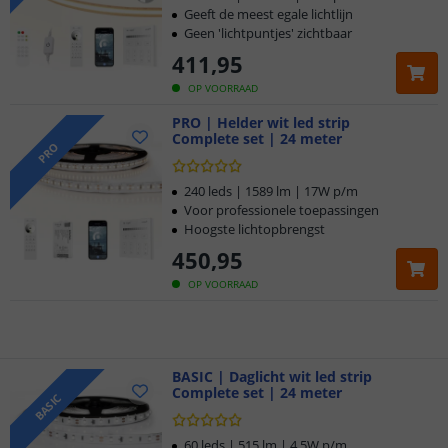
Geeft de meest egale lichtlijn
Geen 'lichtpuntjes' zichtbaar
411
,
95
OP VOORRAAD
PRO | Helder wit led strip
Complete set | 24 meter
Klantbeoordeling 9.1
PRO
Voor 23:45 uur besteld,
morgen in huis
240 leds | 1589 lm | 17W p/m
Voor professionele toepassingen
Hoogste lichtopbrengst
5 jaar garantie
450
,
95
Gratis
verzending vanaf € 20,-
OP VOORRAAD
Klantbeoordeling 9.1
Voor 23:45 uur besteld,
BASIC | Daglicht wit led strip
morgen in huis
Complete set | 24 meter
BASIC
60 leds | 515 lm | 4,5W p/m