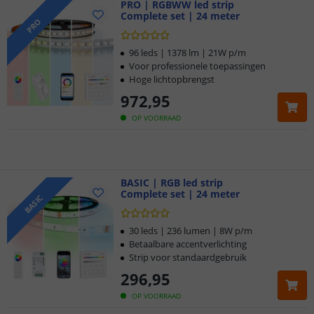
PRO | RGBWW led strip
Complete set | 24 meter
Klantbeoordeling 9.1
PRO
Voor 23:45 uur besteld,
morgen in huis
96 leds | 1378 lm | 21W p/m
Voor professionele toepassingen
Hoge lichtopbrengst
5 jaar garantie
972
,
95
Gratis
verzending vanaf € 20,-
OP VOORRAAD
Klantbeoordeling 9.1
Voor 23:45 uur besteld,
BASIC | RGB led strip
morgen in huis
Complete set | 24 meter
BASIC
30 leds | 236 lumen | 8W p/m
Betaalbare accentverlichting
Strip voor standaardgebruik
296
,
95
OP VOORRAAD