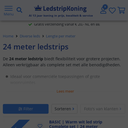
Gratis verzending vanaf € 20,- NL en BE
Menu
Al
13
jaar koning in prijs, kwaliteit & service
Klantbeoordeling 9.1
Home
Diverse leds
Lengte per meter
Voor 23:45 uur besteld,
morgen in huis
24 meter ledstrips
De
24 meter ledstrip
biedt flexibiliteit voor grotere projecten.
Alleen verkrijgbaar als complete set met alle benodigdheden.
Ideaal voor commerciële toepassingen of grote
woonruimtes
Beschikbaar in meerdere lichtkleuren
Lees meer
Energiezuinig en eenvoudig te installeren
Filter
Sorteren
Foto's van klanten
BASIC | Warm wit led strip
Complete set | 24 meter