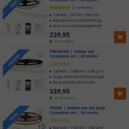
BASIC
(
1
reviews
)
128 leds | 607 lm | 6W p/m
Betaalbare accentverlichting
Strip voor standaardgebruik
239
,
95
OP VOORRAAD
PREMIUM | Helder wit
Complete set | 24 meter
PREMIUM
120 leds | 1080 lm | 12W p/m
Hoge, dimbare lichtopbrengst
De praktische allrounder
339
,
95
OP VOORRAAD
PRIME | Helder wit led strip
Complete set | 24 meter
PRIME
600 leds | 1125 lm | 15W p/m