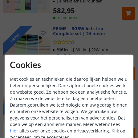
De praktische allrounder
582
,
95
OP VOORRAAD
PRIME | RGBW led strip
Complete set | 24 meter
PRIME
896 leds | 861 lm | 22W p/m
Geeft de meest egale lichtlijn
Geen 'lichtpuntjes' zichtbaar
Cookies
714
,
95
Met cookies en technieken die daarop lijken helpen we u
OP VOORRAAD
beter en persoonlijker. Dankzij functionele cookies werkt
PRO | RGBW led strip
de website goed. Ze hebben ook een analytische functie.
Complete set | 24 meter
Klantbeoordeling 9.1
PRO
Zo maken we de website elke dag een beetje beter.
(
1
reviews
)
Daarom gebruiken we technologie om uw gedrag binnen
Voor 23:45 uur besteld,
morgen in huis
96 leds | 1231 lm | 25W p/m
en buiten onze website te volgen. We gebruiken uw
Voor professionele toepassingen
gegevens voor het personaliseren van advertenties. Dat
Hoogste lichtopbrengst
5 jaar garantie
doen we op een anonieme manier.
Meer weten?
Lees
714
,
95
hier
alles over onze cookie- en privacyverklaring. Klik op
'Accepteer' om te accepteren.