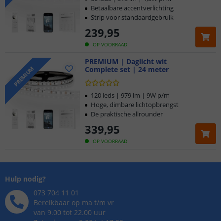
Betaalbare accentverlichting
Strip voor standaardgebruik
239
,
95
OP VOORRAAD
PREMIUM | Daglicht wit
Complete set | 24 meter
PREMIUM
120 leds | 979 lm | 9W p/m
Hoge, dimbare lichtopbrengst
De praktische allrounder
339
,
95
OP VOORRAAD
Hulp nodig?
073 704 11 01
Bereikbaar op ma t/m vr
van 9.00 tot 22.00 uur