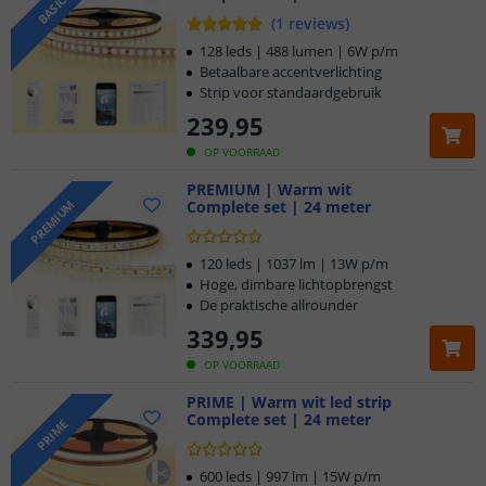
BASIC
(
1
reviews
)
128 leds | 488 lumen | 6W p/m
Betaalbare accentverlichting
Strip voor standaardgebruik
239
,
95
OP VOORRAAD
PREMIUM | Warm wit
Complete set | 24 meter
PREMIUM
120 leds | 1037 lm | 13W p/m
Hoge, dimbare lichtopbrengst
De praktische allrounder
339
,
95
OP VOORRAAD
PRIME | Warm wit led strip
Complete set | 24 meter
PRIME
600 leds | 997 lm | 15W p/m