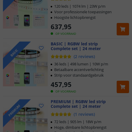
120 leds | 1074 lm | 23W p/m
Voor professionele toepassingen
Hoogste lichtopbrengst
637
,
95
OP VOORRAAD
BASIC | RGBW led strip
Complete set | 24 meter
BASIC
(
2
reviews
)
36 leds | 498 lumen | 10W p/m
Betaalbare accentverlichting
Strip voor standaardgebruik
457
,
95
OP VOORRAAD
PREMIUM | RGBW led strip
Complete set | 24 meter
PREMIUM
(
1
reviews
)
72 leds | 905 lm | 18W p/m
Hoge, dimbare lichtopbrengst