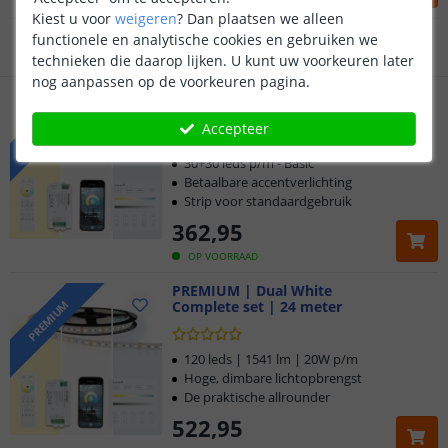
Gratis
verzending vanaf € 20,-
OP VOORRAAD
Kiest u voor
weigeren
?
Dan plaatsen we alleen
functionele en analytische cookies en gebruiken we
Klantbeoordeling 9.1
technieken die daarop lijken. U kunt uw voorkeuren later
nog aanpassen op de voorkeuren pagina.
Voor 23:45 uur besteld,
BASIC | Dual White led strip
morgen in huis
Complete set | 24 meter
BASIC
Accepteer
30+30 leds p/m - Basic
Betaalbare accentverlichting
Strip voor standaardgebruik
362
,
95
OP VOORRAAD
PREMIUM | Dual White
Complete set | 24 meter
PREMIUM
120 leds | 1541 lm | 20W p/m
Hoge, dimbare lichtopbrengst
De praktische allrounder
522
,
95