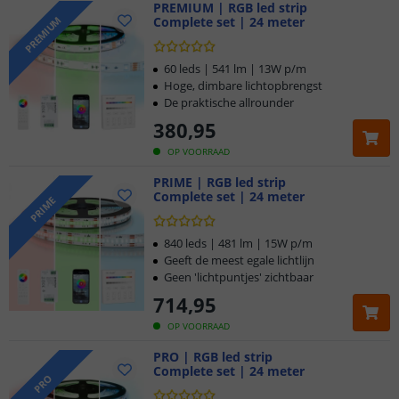
PREMIUM | RGB led strip
Complete set | 24 meter
PREMIUM
60 leds | 541 lm | 13W p/m
Hoge, dimbare lichtopbrengst
De praktische allrounder
380
,
95
OP VOORRAAD
PRIME | RGB led strip
Complete set | 24 meter
PRIME
840 leds | 481 lm | 15W p/m
Geeft de meest egale lichtlijn
Geen 'lichtpuntjes' zichtbaar
714
,
95
OP VOORRAAD
PRO | RGB led strip
Complete set | 24 meter
PRO