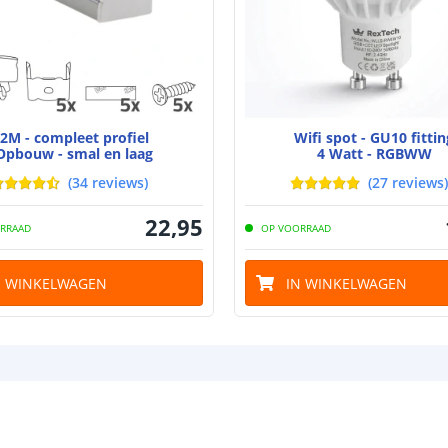
Breedte led st
2M - compleet profiel
Wifi spot - GU10 fittin
Opbouw - smal en laag
4 Watt - RGBWW
Dikte led strip
(
34
reviews
)
(
27
reviews
)
22
,
95
RRAAD
OP VOORRAAD
Aansluiting be
Aansluiting ei
N WINKELWAGEN
IN WINKELWAGEN