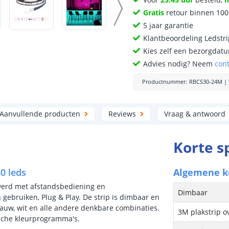
Gratis
retour binnen 10
5 jaar garantie
Klantbeoordeling Ledstr
Kies zelf een bezorgdatu
Advies nodig? Neem
con
Productnummer
:
RBCS30-24M
|
Aanvullende producten
Reviews
Vraag & antwoord
Korte s
0 leds
Algemene 
everd met afstandsbediening en
Dimbaar
gebruiken, Plug & Play. De strip is dimbaar en
blauw, wit en alle andere denkbare combinaties.
3M plakstrip o
sche kleurprogramma's.