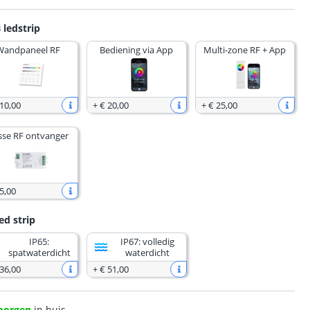
 ledstrip
Wandpaneel RF
Bediening via App
Multi-zone RF + App
 10
,
00
+
€ 20
,
00
+
€ 25
,
00
sse RF ontvanger
5
,
00
ed strip
IP65:
IP67: volledig
spatwaterdicht
waterdicht
 36
,
00
+
€ 51
,
00
morgen
in huis