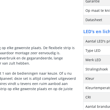
Garantie
Op maat te kn
Datasheet
LED's en lic
Aantal LED's p
g op elke gewenste plaats. De flexibele strip is
Type LED
 waardoor montage zeer eenvoudig is.
ieverbruik en de gegarandeerde, lange
Merk LED
r van zult hebben.
Stralingshoek
et 1 van de bedieningen naar keuze. Of u nu
paneel; deze set is altijd compleet uitgevoerd
Kleur
oires vindt u tevens een ruim aanbod aan
Kleurtemperatu
trip op elke gewenste plaats en op de juiste
CRI
Aantal brandu