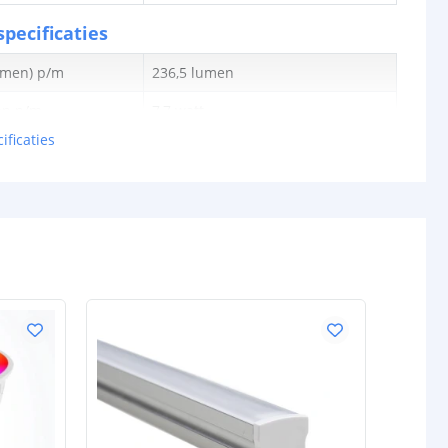
pecificaties
lumen) p/m
236,5 lumen
en p/m
7,7 watt
ificaties
tt
30,71 lm
0,257 watt
24V
schappen
IP20, IP65 of IP67
rdichte
Siliconen
P65/67)
ur strip (PCB)
Wit
IP20: 3M 300LSE