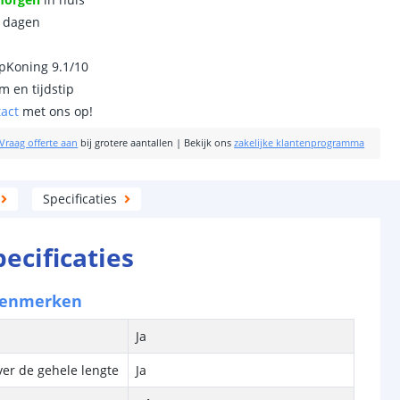
0 dagen
ipKoning 9.1/10
m en tijdstip
tact
met ons op!
Vraag offerte aan
bij grotere aantallen
|
Bekijk ons
zakelijke klantenprogramma
Specificaties
pecificaties
kenmerken
Ja
ver de gehele lengte
Ja