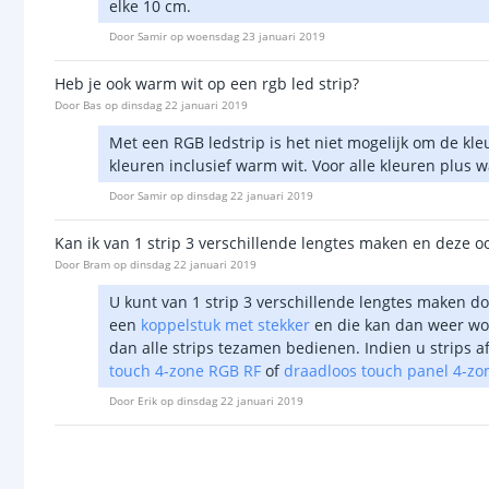
elke 10 cm.
Door
Samir
op
woensdag 23 januari 2019
Heb je ook warm wit op een rgb led strip?
Door
Bas
op
dinsdag 22 januari 2019
Met een RGB ledstrip is het niet mogelijk om de kl
kleuren inclusief warm wit. Voor alle kleuren plus 
Door
Samir
op
dinsdag 22 januari 2019
Kan ik van 1 strip 3 verschillende lengtes maken en deze oo
Door
Bram
op
dinsdag 22 januari 2019
U kunt van 1 strip 3 verschillende lengtes maken d
een
koppelstuk met stekker
en die kan dan weer wor
dan alle strips tezamen bedienen. Indien u strips af
touch 4-zone RGB RF
of
draadloos touch panel 4-z
Door
Erik
op
dinsdag 22 januari 2019