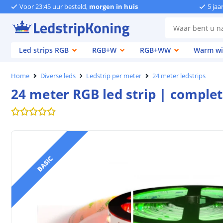
Voor 23:45 uur besteld,
morgen in huis
5 jaa
Led strips RGB
RGB+W
RGB+WW
Warm wi
Home
Diverse leds
Ledstrip per meter
24 meter ledstrips
24 meter RGB led strip | complet
BASIC