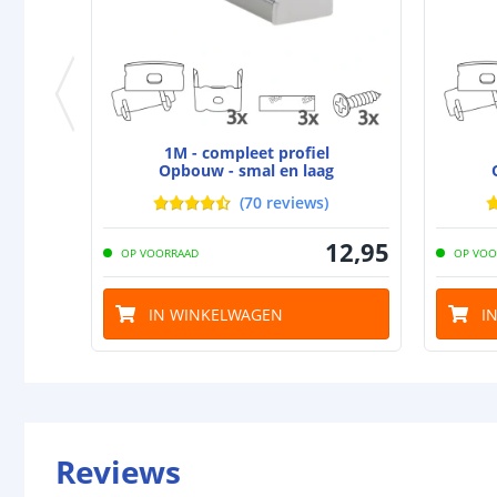
1M - compleet profiel
Opbouw - smal en laag
(
70
reviews
)
12
,
95
OP VOORRAAD
OP VOO
IN WINKELWAGEN
I
Reviews