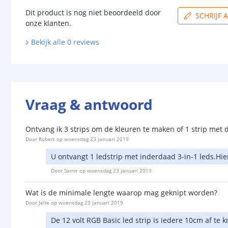
Dit product is nog niet beoordeeld door
SCHRIJF 
onze klanten.
Bekijk alle
0
reviews
Vraag & antwoord
Ontvang ik 3 strips om de kleuren te maken of 1 strip met dr
Door
Robert
op
woensdag 23 januari 2019
U ontvangt 1 ledstrip met inderdaad 3-in-1 leds.Hi
Door
Samir
op
woensdag 23 januari 2019
Wat is de minimale lengte waarop mag geknipt worden?
Door
Jelle
op
woensdag 23 januari 2019
De 12 volt RGB Basic led strip is iedere 10cm af te 