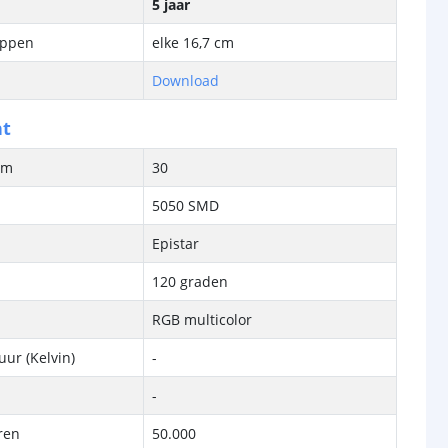
5 jaar
ippen
elke 16,7 cm
Download
ht
/m
30
5050 SMD
Epistar
120 graden
RGB multicolor
ur (Kelvin)
-
-
ren
50.000