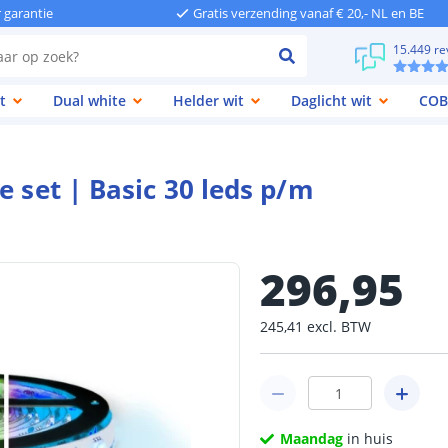
r garantie
Gratis verzending vanaf € 20,- NL en BE
15.449 re
t
Dual white
Helder wit
Daglicht wit
COB
e set | Basic 30 leds p/m
296
,
95
245
,
41
excl.
BTW
Maandag
in huis