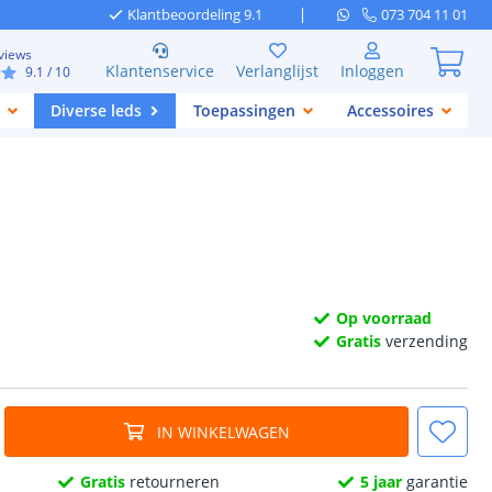
Klantbeoordeling 9.1
073 704 11 01
views
Klantenservice
Verlanglijst
Inloggen
9.1
/ 10
Diverse leds
Toepassingen
Accessoires
Op voorraad
Gratis
verzending
IN WINKELWAGEN
Gratis
retourneren
5 jaar
garantie