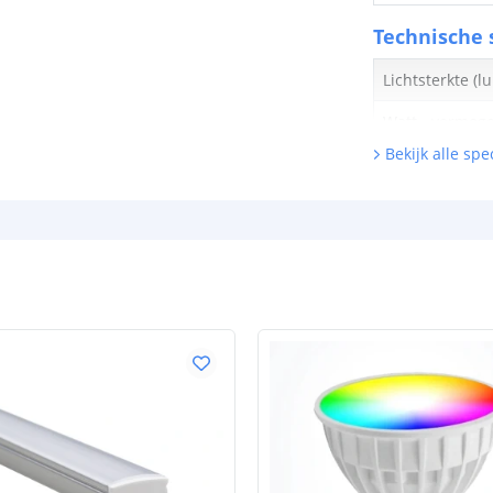
Technische s
Lichtsterkte (
Watt - vermog
Bekijk alle spec
Lumen per Wa
Watt per LED
Voltage (DC)
Strip eigen
Bescherming
Materiaal wate
bescherming (I
Achtergrondkle
Plakstrip