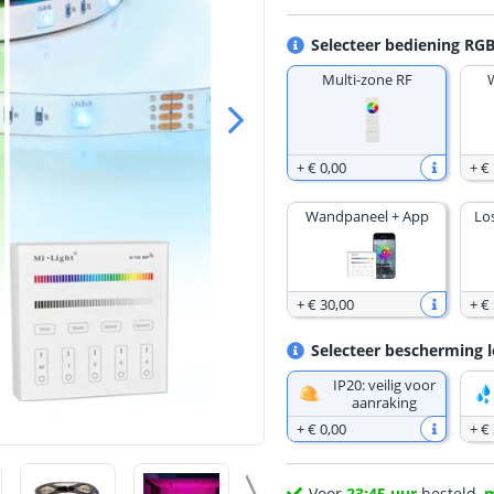
Selecteer bediening RGB
Multi-zone RF
+
€ 0
,
00
+
€
Wandpaneel + App
Lo
+
€ 30
,
00
+
€ 
Selecteer bescherming l
IP20: veilig voor
aanraking
+
€ 0
,
00
+
€
Voor
23:45 uur
besteld,