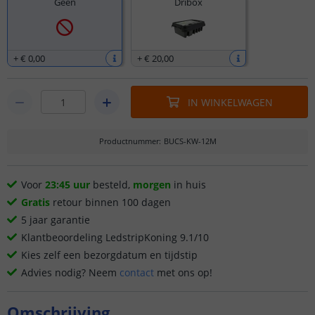
Geen
Dribox
+
€ 0
,
00
+
€ 20
,
00
IN WINKELWAGEN
Productnummer
:
BUCS-KW-12M
Voor
23:45 uur
besteld,
morgen
in huis
Gratis
retour binnen 100 dagen
5 jaar garantie
Klantbeoordeling LedstripKoning 9.1/10
Kies zelf een bezorgdatum en tijdstip
Advies nodig? Neem
contact
met ons op!
Omschrijving