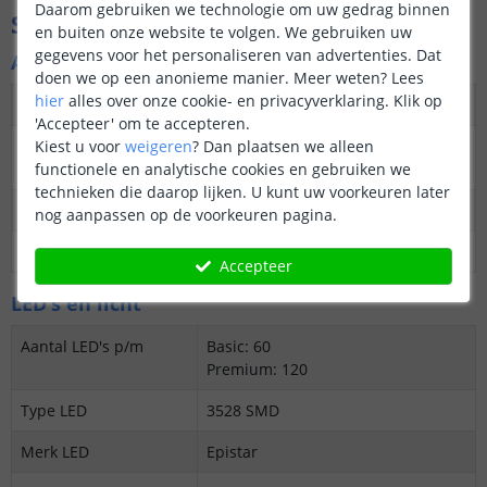
Daarom gebruiken we technologie om uw gedrag binnen
Specificaties
en buiten onze website te volgen. We gebruiken uw
gegevens voor het personaliseren van advertenties. Dat
Algemene kenmerken
doen we op een anonieme manier.
Meer weten?
Lees
hier
alles over onze cookie- en privacyverklaring. Klik op
Dimbaar
Ja
'Accepteer' om te accepteren.
3M plakstrip over de
Kiest u voor
weigeren
?
Dan plaatsen we alleen
Ja
gehele lengte
functionele en analytische cookies en gebruiken we
technieken die daarop lijken. U kunt uw voorkeuren later
Garantie
5 jaar
nog aanpassen op de voorkeuren pagina.
Op maat te knippen
Elke 5 cm
Accepteer
LED's en licht
Aantal LED's p/m
Basic: 60
Premium: 120
Type LED
3528 SMD
Merk LED
Epistar