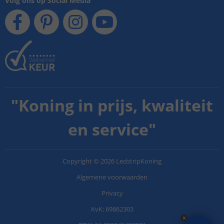
Volg ons op Social Media
"
Koning in prijs, kwaliteit
en service
"
Copyright
©
2026
LedstripKoning
Algemene voorwaarden
Privacy
KvK: 69862303