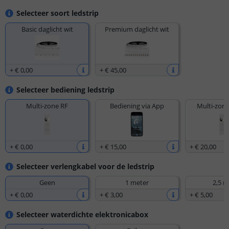
Selecteer soort ledstrip
Basic daglicht wit
Premium daglicht wit
+
€ 0
,
00
+
€ 45
,
00
Selecteer bediening ledstrip
Multi-zone RF
Bediening via App
Multi-zone
+
€ 0
,
00
+
€ 15
,
00
+
€ 20
,
00
Selecteer verlengkabel voor de ledstrip
Geen
1 meter
2,5 m
+
€ 0
,
00
+
€ 3
,
00
+
€ 5
,
00
Selecteer waterdichte elektronicabox