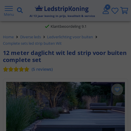
Gratis verzending vanaf € 20,- NL en BE
Menu
Al
13
jaar koning in prijs, kwaliteit & service
Klantbeoordeling 9.1
Home
Diverse leds
Ledverlichting voor buiten
Voor 23:45 uur besteld,
morgen in huis
Complete sets led strip buiten Wit
12 meter daglicht wit led strip voor buiten
complete set
(
5
reviews
)