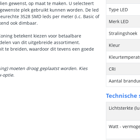
ndien gewenst, op maat te maken. U selecteert
Type LED
e gewenste plek gebruikt kunnen worden. De led
kleurechte 3528 SMD leds per meter (i.c. Basic of
Merk LED
ekend ook dimbaar.
Stralingshoek
Koning betekent kiezen voor betaalbare
delen van dit uitgebreide assortiment.
Kleur
it te breiden, waardoor dit tevens een goede
Kleurtemperatu
ning) moeten droog geplaatst worden. Kies
CRI
x
-optie.
Aantal brandu
Technische s
Lichtsterkte (
Watt - vermog