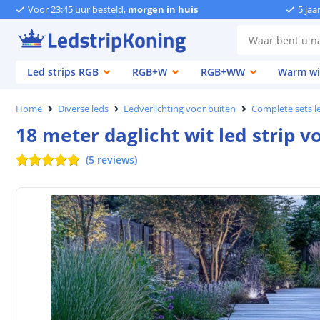
Voor 23:45 uur besteld,
morgen in huis
5 jaa
Led strips RGB
RGB+W
RGB+WW
Warm wi
Home
Diverse leds
Ledverlichting voor buiten
Complete sets le
18 meter daglicht wit led strip 
(
5
reviews
)