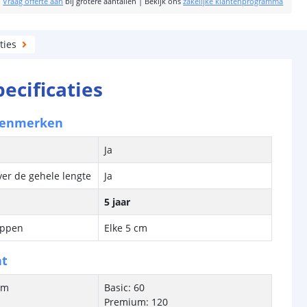
|
Vraag offerte aan
bij grotere aantallen
|
Bekijk ons
zakelijke klantenprogramma
ties
pecificaties
kenmerken
Ja
ver de gehele lengte
Ja
5 jaar
ippen
Elke 5 cm
ht
/m
Basic: 60
Premium: 120