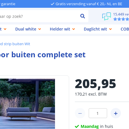
r garantie
Gratis verzending vanaf € 20,- NL en BE
15.449 re
t
Dual white
Helder wit
Daglicht wit
COB
d strip buiten Wit
voor buiten complete set
205
,
95
170
,
21
excl.
BTW
Maandag
in huis