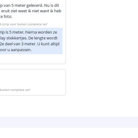
ip van 5 meter geleverd. Nu is dit
Aansluiting be
uit ziet weet ik niet want ik heb
e foto.
Aansluiting ei
d strip voor buiten complete set
'
ip is 5 meter, hierna worden ze
lay stekkertjes. De lengte wordt
 deel van 3 meter. U kunt altijd
voor u aanpassen.
r buiten complete set
'