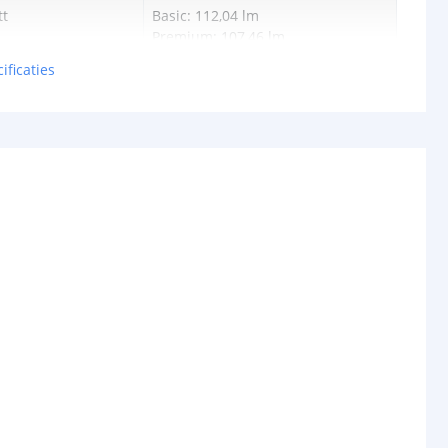
tt
Basic: 112,04 lm
Premium: 107,46 lm
ificaties
Basic: 0.077W
Premium: 0,076W
24V
schappen
IP67
rdichte
Siliconen
P65/67)
ur strip (PCB)
Wit
3M VHB
rip
10 mm
5 mm