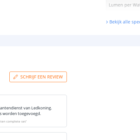
Lumen per Wa
Bekijk alle spec
Watt per LED
Voltage (DC)
Strip eigen
Bescherming
SCHRIJF EEN REVIEW
Materiaal wate
bescherming (I
Achtergrondkle
lantendienst van Ledkoning.
Plakstrip
to's worden toegevoegd.
uiten complete set
'
Breedte led st
Dikte led strip