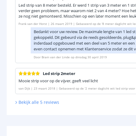
Led strip van 8 meter besteld. Er werd 1 strip van 3 meter en 1 str
verder geen probleem, maar waarom niet 2 van 4 meter? Hoe het er
ze nog niet gemonteerd. Misschien op een later moment een leuk
Frank van der Horst
|
26 maart 2019
|
Gebaseerd op de
'
8 meter daglicht wit le
Bedankt voor uw review. De maximale lengte van 1 led str
gekoppeld. Dit gebeurd via de reeds gesoldeerde, plug&p
inderdaad opgebouwd met een deel van 5 meter en een 2e
even contact opnemen met Klantenservice zodat ze dit 
Door
Bram van der Linde
op
dinsdag 30 april 2019
Led strip 2meter
Mooie strip voor op de vijver, geeft veel licht
van Dijk
|
23 maart 2018
|
Gebaseerd op de
'
2 meter daglicht wit led strip voo
Bekijk alle
5
reviews