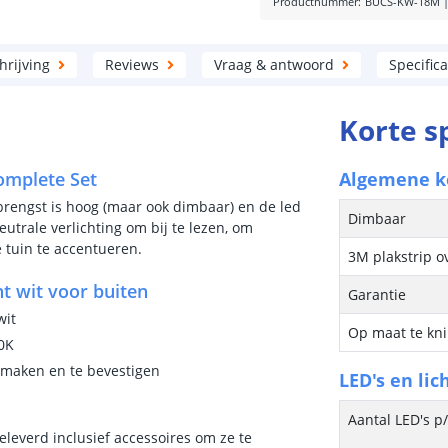
Productnummer
:
BUCS-KW-18M
rijving
Reviews
Vraag & antwoord
Specifica
Korte s
Complete Set
Algemene 
pbrengst is hoog (maar ook dimbaar) en de led
Dimbaar
eutrale verlichting om bij te lezen, om
e tuin te accentueren.
3M plakstrip o
t wit voor buiten
Garantie
wit
Op maat te kn
00K
e maken en te bevestigen
LED's en lic
Aantal LED's p
eleverd inclusief accessoires om ze te