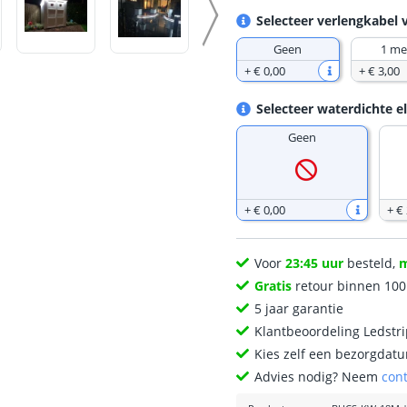
Selecteer verlengkabel 
Geen
1 me
+
€ 0
,
00
+
€ 3
,
00
Selecteer waterdichte e
Geen
+
€ 0
,
00
+
€
Voor
23:45 uur
besteld,
Gratis
retour binnen 10
5 jaar garantie
Klantbeoordeling Ledstr
Kies zelf een bezorgdatu
Advies nodig? Neem
con