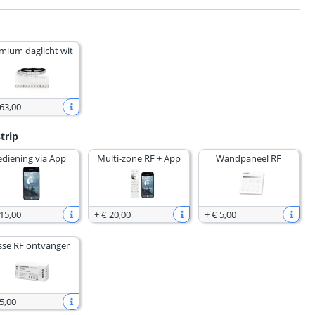
mium daglicht wit
 63
,
00
trip
ediening via App
Multi-zone RF + App
Wandpaneel RF
 15
,
00
+
€ 20
,
00
+
€ 5
,
00
sse RF ontvanger
5
,
00