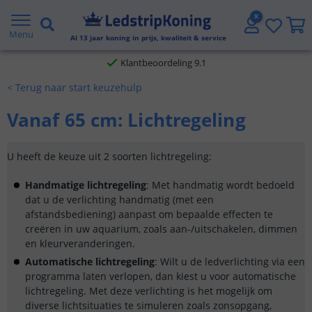
Gratis verzending vanaf € 20,- NL en BE
Menu
Al
13
jaar koning in prijs, kwaliteit & service
Klantbeoordeling 9.1
< Terug naar start keuzehulp
Voor 23:45 uur besteld,
morgen in huis
Vanaf 65 cm: Lichtregeling
U heeft de keuze uit 2 soorten lichtregeling:
Handmatige lichtregeling
: Met handmatig wordt bedoeld
dat u de verlichting handmatig (met een
afstandsbediening) aanpast om bepaalde effecten te
creëren in uw aquarium, zoals aan-/uitschakelen, dimmen
en kleurveranderingen.
Automatische lichtregeling
: Wilt u de ledverlichting via een
programma laten verlopen, dan kiest u voor automatische
lichtregeling. Met deze verlichting is het mogelijk om
diverse lichtsituaties te simuleren zoals zonsopgang,