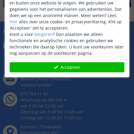
en buiten onze website te volgen. We gebruiken uw
gegevens voor het personaliseren van advertenties. Dat
doen we op een anonieme manier.
Meer weten?
Lees
hier
alles over onze cookie- en privacyverklaring. Klik op
'Accepteer' om te accepteren.
Hulp nodig?
Kiest u voor
weigeren
?
Dan plaatsen we alleen
073 704 11 01
functionele en analytische cookies en gebruiken we
Bereikbaar op ma t/m vr
technieken die daarop lijken. U kunt uw voorkeuren later
van 9.00 tot 22.00 uur
nog aanpassen op de voorkeuren pagina.
Zaterdag van 9.00 tot 17.00 uur
Zondag van 12.00 tot 17.00 uur
Accepteer
info@ledstripkoning.nl
Binnen 24 uur antwoord,
meestal sneller!
073 704 11 00
Whatsapp op ma t/m vr
van 9.00 tot 22.00 uur
Zaterdag van 9.00 tot 17.00 uur
Zondag van 12.00 tot 17.00 uur
Kantoor / Showroom
Rietveldenweg
49
D