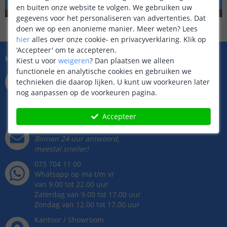
en buiten onze website te volgen. We gebruiken uw
gegevens voor het personaliseren van advertenties. Dat
doen we op een anonieme manier.
Meer weten?
Lees
hier
alles over onze cookie- en privacyverklaring. Klik op
'Accepteer' om te accepteren.
Hulp nodig?
Kiest u voor
weigeren
?
Dan plaatsen we alleen
functionele en analytische cookies en gebruiken we
073 704 11 01
technieken die daarop lijken. U kunt uw voorkeuren later
Bereikbaar op ma t/m vr
nog aanpassen op de voorkeuren pagina.
van 9.00 tot 22.00 uur
Zaterdag van 9.00 tot 17.00 uur
Zondag van 12.00 tot 17.00 uur
Accepteer
info@ledstripkoning.nl
Binnen 24 uur antwoord,
meestal sneller!
073 704 11 00
Whatsapp op ma t/m vr
van 9.00 tot 22.00 uur
Zaterdag van 9.00 tot 17.00 uur
Zondag van 12.00 tot 17.00 uur
Kantoor / Showroom