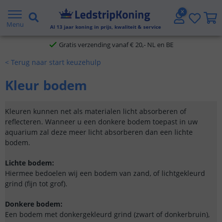
5 jaar garantie
Menu
Al
13
jaar koning in prijs, kwaliteit & service
Gratis verzending vanaf € 20,- NL en BE
< Terug naar start keuzehulp
Klantbeoordeling 9.1
Kleur bodem
Voor 23:45 uur besteld,
morgen in huis
Kleuren kunnen net als materialen licht absorberen of
reflecteren. Wanneer u een donkere bodem toepast in uw
aquarium zal deze meer licht absorberen dan een lichte
bodem.
Lichte bodem:
Hiermee bedoelen wij een bodem van zand, of lichtgekleurd
grind (fijn tot grof).
Donkere bodem:
Een bodem met donkergekleurd grind (zwart of donkerbruin),