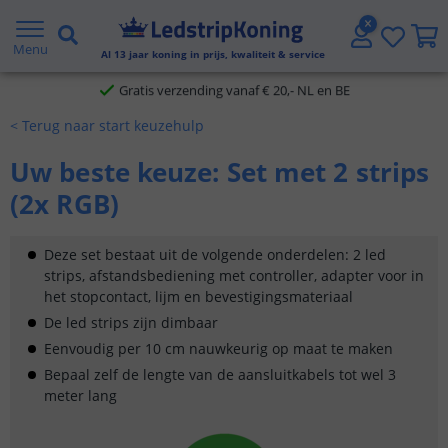
5 jaar garantie
Menu
Al
13
jaar koning in prijs, kwaliteit & service
Gratis verzending vanaf € 20,- NL en BE
< Terug naar start keuzehulp
Klantbeoordeling 9.1
Uw beste keuze: Set met 2 strips
Voor 23:45 uur besteld,
morgen in huis
(2x RGB)
Deze set bestaat uit de volgende onderdelen: 2 led
strips, afstandsbediening met controller, adapter voor in
het stopcontact, lijm en bevestigingsmateriaal
De led strips zijn dimbaar
Eenvoudig per 10 cm nauwkeurig op maat te maken
Bepaal zelf de lengte van de aansluitkabels tot wel 3
meter lang