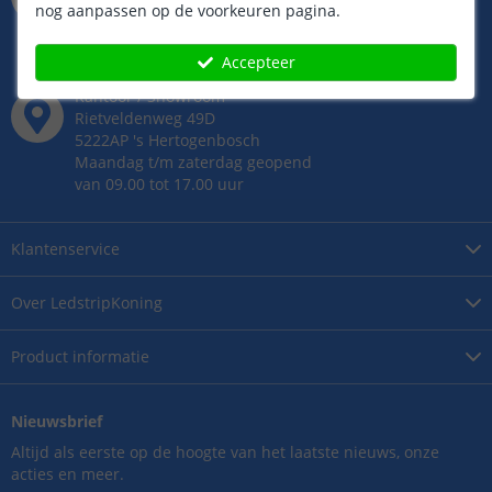
nog aanpassen op de voorkeuren pagina.
van 9.00 tot 22.00 uur
Zaterdag van 9.00 tot 17.00 uur
Accepteer
Zondag van 12.00 tot 17.00 uur
Kantoor / Showroom
Rietveldenweg
49
D
5222AP
's
Hertogenbosch
Maandag t/m zaterdag geopend
van 09.00 tot 17.00 uur
Klantenservice
Over
LedstripKoning
Product
informatie
Nieuwsbrief
Altijd als eerste op de hoogte van het laatste nieuws, onze
acties en meer.