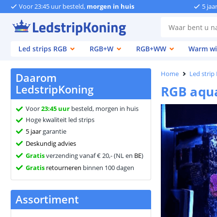
Voor 23:45 uur besteld,
morgen in huis
5 jaa
Led strips RGB
RGB+W
RGB+WW
Warm wi
Home
Led strip
Daarom
LedstripKoning
RGB aqua
Voor
23:45 uur
besteld, morgen in huis
Hoge kwaliteit led strips
5 jaar
garantie
Deskundig advies
Gratis
verzending vanaf € 20,- (NL en
BE
)
Gratis
retourneren
binnen 100 dagen
Assortiment