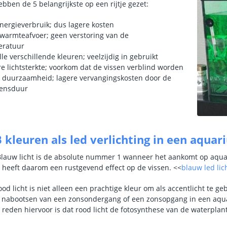
ebben de 5 belangrijkste op een rijtje gezet:
nergieverbruik; dus lagere kosten
 warmteafvoer; geen verstoring van de
eratuur
lle verschillende kleuren; veelzijdig in gebruikt
e lichtsterkte; voorkom dat de vissen verblind worden
 duurzaamheid; lagere vervangingskosten door de
vensduur
kleuren als led verlichting in een aquar
lauw licht is de absolute nummer 1 wanneer het aankomt op aquariu
heeft daarom een rustgevend effect op de vissen. <<
blauw led lic
d licht is niet alleen een prachtige kleur om als accentlicht te g
t nabootsen van een zonsondergang of een zonsopgang in een aqua
 reden hiervoor is dat rood licht de fotosynthese van de waterpla