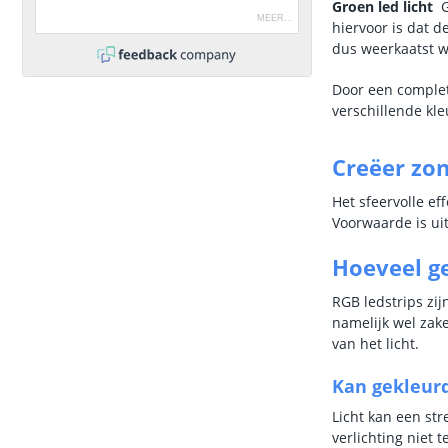
Groen led licht
Gr
MEER
...
hiervoor is dat d
dus weerkaatst w
Door een complet
verschillende kl
Creëer zo
Het sfeervolle e
Voorwaarde is ui
Hoeveel ge
RGB ledstrips zij
namelijk wel zak
van het licht.
Kan gekleurd
Licht kan een str
verlichting niet 