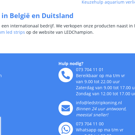
Keuzehulp aquarium verli
 in België en Duitsland
s een internationaal bedrijf. We verkopen onze producten naast in 
m led strips
op de website van LEDChampion.
Hulp nodig?
073 704 11 01
n
Bereikbaar op ma t/m vr
van 9.00 tot 22.00 uur
Zaterdag van 9.00 tot 17.00 
Zondag van 12.00 tot 17.00 u
info@ledstripkoning.nl
Binnen 24 uur antwoord,
meestal sneller!
073 704 11 00
Whatsapp op ma t/m vr