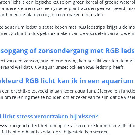
oen licht is een logische keuze om groen koraal of groene waterp
e andere kleuren door een groene plant worden geabsorbeerd, maat 
orden en de planten nog mooier maken om te zien.
e aquarium ledstrip set te kopen met RGB ledstrips, krijgt u de mo
euren. Zo kunt u dus gebruik maken van de voordelen van al deze 
nsopgang of zonsondergang met RGB leds
ffect van een zonsopgang en ondergang kan bereikt worden door g
teraard wel dat u uw aquariumset ook een RGB ledstrip heeft.
kleurd RGB licht kan ik in een aquarium
n een prachtige toevoeging aan ieder aquarium. Sfeervol en function
en om rekening mee te houden om er zeker van te zijn dat de viss
 licht stress veroorzaken bij vissen?
essverhogend effect hebben op de vissen en ze kunnen er zelfs door 
te fel is of dimbaar is zodat deze bijgesteld kan worden.