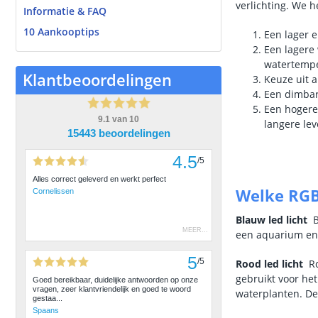
verlichting. We h
Informatie & FAQ
10 Aankooptips
Een lager e
Een lagere
watertemp
Klantbeoordelingen
Keuze uit a
Een dimbar
Een hogere
9.1
van
10
langere le
15443 beoordelingen
4.5
/
5
Alles correct geleverd en werkt perfect
Welke RGB 
Cornelissen
Blauw led licht
B
MEER
...
een aquarium en 
5
/
5
Rood led licht
Roo
gebruikt voor he
Goed bereikbaar, duidelijke antwoorden op onze
vragen, zeer klantvriendelijk en goed te woord
waterplanten. De
gestaa...
Spaans