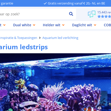
r garantie
Gratis verzending vanaf € 20,- NL en BE
15.443 re
t
Dual white
Helder wit
Daglicht wit
COB
 Inspiratie & Toepassingen
Aquarium led verlichting
rium ledstrips