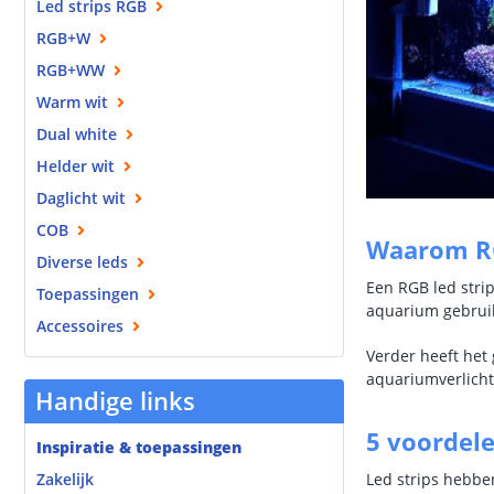
Led strips RGB
RGB+W
RGB+WW
Warm wit
Dual white
Helder wit
Daglicht wit
COB
Waarom RG
Diverse leds
Een RGB led stri
Toepassingen
aquarium gebruik
Accessoires
Verder heeft het 
aquariumverlicht
Handige links
5 voordele
Inspiratie & toepassingen
Led strips hebbe
Zakelijk