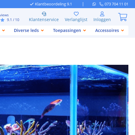
Klantbeoordeling 9.1
073 704 11 01
views
Klantenservice
Verlanglijst
Inloggen
9.1
/ 10
Diverse leds
Toepassingen
Accessoires