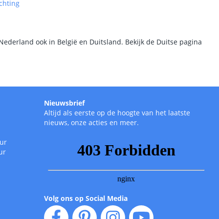
chting
Nederland ook in België en Duitsland. Bekijk de Duitse pagina
Nieuwsbrief
Altijd als eerste op de hoogte van het laatste
nieuws, onze acties en meer.
uur
ur
Volg ons op Social Media