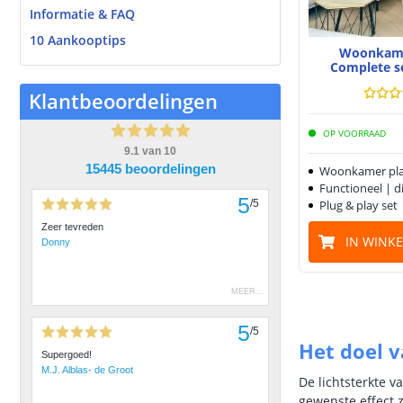
Informatie & FAQ
10 Aankooptips
Woonkame
Complete s
Klantbeoordelingen
OP VOORRAAD
9.1
van
10
15445 beoordelingen
Woonkamer plaf
Functioneel | d
5
Plug & play set
/
5
Zeer tevreden
IN WINK
Donny
MEER
...
5
/
5
Het doel v
Supergoed!
M.J. Alblas- de Groot
De lichtsterkte v
gewenste effect z