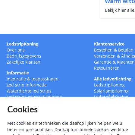
Warm witte
Bekijk hier all
LedstripKoning
Klantenservice
Over ons
Bestellen
&
Betalen
Bedrijfsgegevens
Verzenden
&
Afhale
Zakelijke klanten
Garantie
&
Klachten
Retourneren
Informatie
Inspiratie & toepassingen
Alle ledverlichting
Led strip informatie
LedstripKoning
Waterdichte led strips
SolarlampKoning
Led strips op maat knippen
LedprofielKoning
Led drivers
BouwlampKoning
Cookies
Ledstrips 12 Volt
SmarthomeKoning
Ledstrips 24 Volt
Met cookies en technieken die daarop lijken helpen we u
beter en persoonlijker. Dankzij functionele cookies werkt de