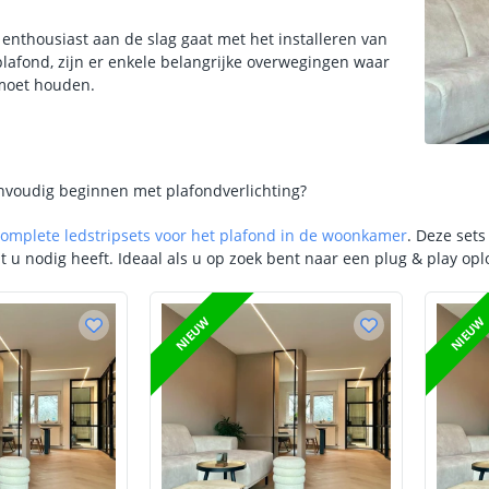
 enthousiast aan de slag gaat met het installeren van
 plafond, zijn er enkele belangrijke overwegingen waar
moet houden.
envoudig beginnen met plafondverlichting?
complete ledstripsets voor het plafond in de woonkamer
. Deze sets
t u nodig heeft. Ideaal als u op zoek bent naar een plug & play op
NIEUW
NIEUW