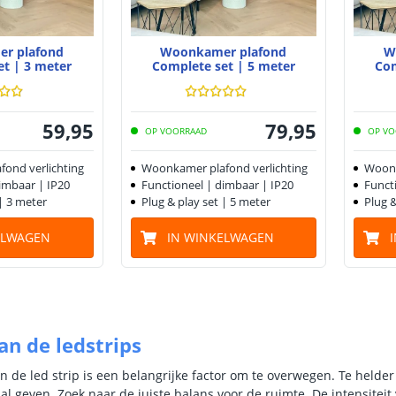
r plafond
Woonkamer plafond
W
et | 3 meter
Complete set | 5 meter
Com
59
,
95
79
,
95
OP VOORRAAD
OP VO
ond verlichting
Woonkamer plafond verlichting
Woonk
imbaar | IP20
Functioneel | dimbaar | IP20
Funct
 | 3 meter
Plug & play set | 5 meter
Plug &
ELWAGEN
IN WINKELWAGEN
an de ledstrips
an de led strip is een belangrijke factor om te overwegen. Te helder 
al geven. Zoek naar de juiste balans voor de ruimte. De intensiteit 