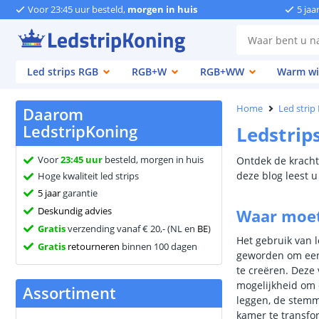
Voor 23:45 uur besteld,
morgen in huis
5 jaa
Led strips RGB
RGB+W
RGB+WW
Warm wi
Home
Led strip
Daarom
LedstripKoning
Ledstrip
Voor
23:45 uur
besteld, morgen in huis
Ontdek de kracht 
deze blog leest u 
Hoge kwaliteit led strips
5 jaar
garantie
Deskundig advies
Waar moet
Gratis
verzending vanaf € 20,- (NL en
BE
)
Het gebruik van l
Gratis
retourneren
binnen 100 dagen
geworden om een 
te creëren. Deze 
mogelijkheid om 
Assortiment
leggen, de stemm
kamer te transfo