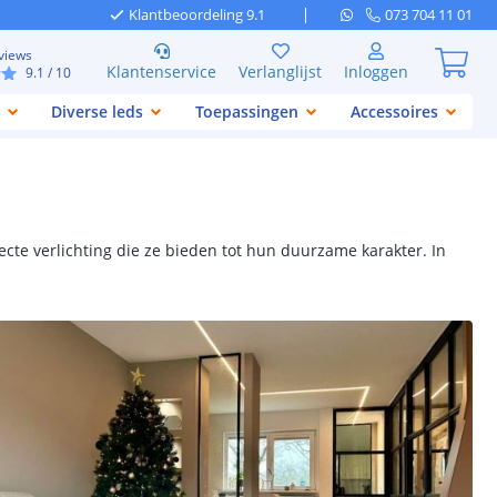
Klantbeoordeling 9.1
073 704 11 01
views
Klantenservice
Verlanglijst
Inloggen
9.1
/ 10
Diverse leds
Toepassingen
Accessoires
ecte verlichting die ze bieden tot hun duurzame karakter. In