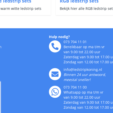
 ledstrip sets
RGB ledstrip sets
e warm witte ledstrip sets
Bekijk hier alle RGB ledstrip set
Hulp nodig?
073 704 11 01
n
Bereikbaar op ma t/m vr
van 9.00 tot 22.00 uur
Zaterdag van 9.00 tot 17.00 
Zondag van 12.00 tot 17.00 u
info@ledstripkoning.nl
Binnen 24 uur antwoord,
meestal sneller!
073 704 11 00
Whatsapp op ma t/m vr
van 9.00 tot 22.00 uur
Zaterdag van 9.00 tot 17.00 
Zondag van 12.00 tot 17.00 u