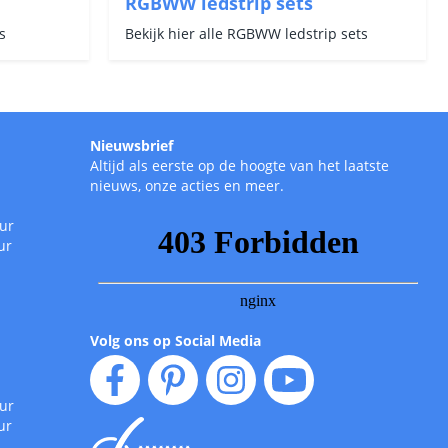
RGBWW ledstrip sets
s
Bekijk hier alle RGBWW ledstrip sets
Nieuwsbrief
Altijd als eerste op de hoogte van het laatste
nieuws, onze acties en meer.
uur
ur
Volg ons op Social Media
uur
ur