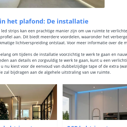
in het plafond: De installatie
n led strips kan een prachtige manier zijn om uw ruimte te verlichte
profiel aan. Dit biedt meerdere voordelen, waaronder het verbergen
kmatige lichtverspreiding ontstaat. Voor meer informatie over de m
belang om tijdens de installatie voorzichtig te werk te gaan en na
den aan details en zorgvuldig te werk te gaan, kunt u een verlichti
f u nu kiest voor de eenvoud van dubbelzijdige tape of de extra (wa
e zal bijdragen aan de algehele uitstraling van uw ruimte.