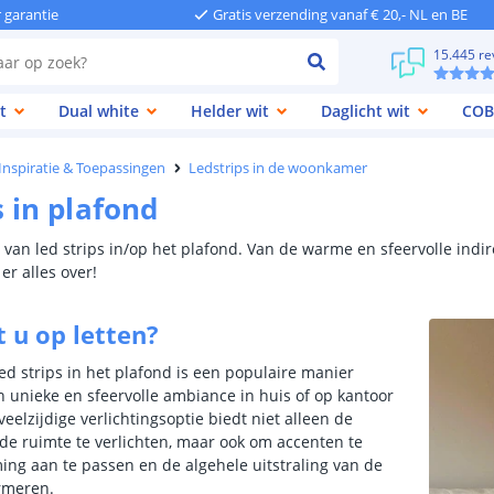
r garantie
Gratis verzending vanaf € 20,- NL en BE
15.445 re
t
Dual white
Helder wit
Daglicht wit
COB
 Inspiratie & Toepassingen
Ledstrips in de woonkamer
s in plafond
van led strips in/op het plafond. Van de warme en sfeervolle indir
er alles over!
 u op letten?
ed strips in het plafond is een populaire manier
unieke en sfeervolle ambiance in huis of op kantoor
veelzijdige verlichtingsoptie biedt niet alleen de
de ruimte te verlichten, maar ook om accenten te
ing aan te passen en de algehele uitstraling van de
rmeren.