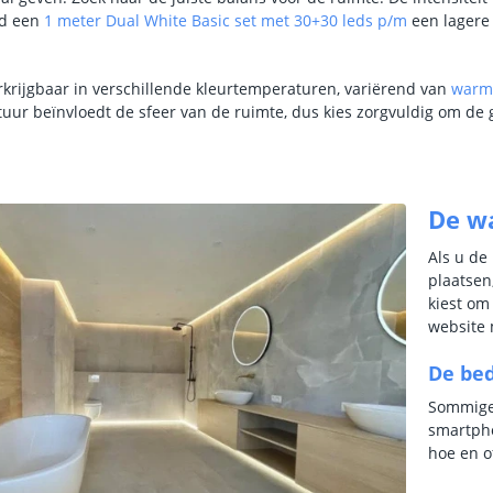
ld een
1 meter Dual White Basic set met 30+30 leds p/m
een lagere
erkrijgbaar in verschillende kleurtemperaturen, variërend van
warm
uur beïnvloedt de sfeer van de ruimte, dus kies zorgvuldig om de
De wa
Als u de
plaatsen
kiest om
website 
De bed
Sommige 
smartpho
hoe en o