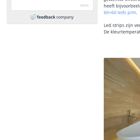
heeft bijvoorbee
MEER
...
60+60 leds p/m
.
Led strips zijn v
De kleurtemperat