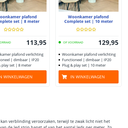
oonkamer plafond
Woonkamer plafond
plete set | 8 meter
Complete set | 10 meter
113
,
95
129
,
95
ORRAAD
OP VOORRAAD
amer plafond verlichting
Woonkamer plafond verlichting
ioneel | dimbaar | IP20
Functioneel | dimbaar | IP20
 play set | 8 meter
Plug & play set | 10 meter
IN WINKELWAGEN
IN WINKELWAGEN
kan verblinding veroorzaken, terwijl te zwak licht niet het
van de led strip hangt af van het aantal leds per meter. Zo