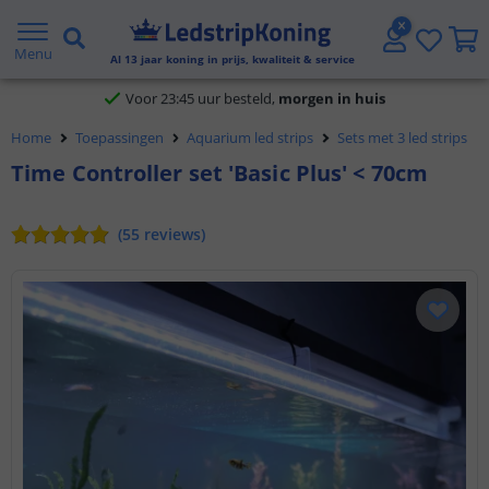
Klantbeoordeling 9.1
Menu
Al
13
jaar koning in prijs, kwaliteit & service
Voor 23:45 uur besteld,
morgen in huis
Home
Toepassingen
Aquarium led strips
Sets met 3 led strips
Time Controller set 'Basic Plus' < 70cm
(
55
reviews
)