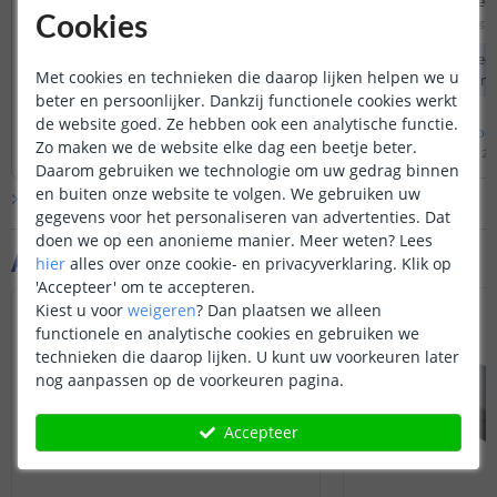
Is dit voldoende om 3 strips op te
plantengroei) met ee
Cookies
bevestigen? En geeft dit dan voldoende
ruimte van ong. 1,5 cm, of word het geheel
Door
Glenn
op
dinsdag 12 januari 2021
Door
Mario
op
maandag 26
licht voor een hoekaquarium?
dan te warm ?
Als u de afmetingen juist heeft
Dat is inderdaad een
Met cookies en technieken die daarop lijken helpen we u
doorgegeven in de keuzehulp en deze
ledstrips worden n
beter en persoonlijker. Dankzij functionele cookies werkt
set wordt aangeraden, zal dit
voldoende zijn.
de website goed. Ze hebben ook een analytische functie.
Bekijk
hele
antwoord
Bekijk
hele
antwoo
Zo maken we de website elke dag een beetje beter.
Door
Lizzy
op
woensdag 13 januari 2021
Door
Lizzy
op
maandag 26 
Daarom gebruiken we technologie om uw gedrag binnen
en buiten onze website te volgen. We gebruiken uw
Bekijk alle
Vraag & antwoord
gegevens voor het personaliseren van advertenties. Dat
doen we op een anonieme manier.
Meer weten?
Lees
Aanvullende producten
hier
alles over onze cookie- en privacyverklaring. Klik op
'Accepteer' om te accepteren.
Kiest u voor
weigeren
?
Dan plaatsen we alleen
functionele en analytische cookies en gebruiken we
technieken die daarop lijken. U kunt uw voorkeuren later
nog aanpassen op de voorkeuren pagina.
Accepteer