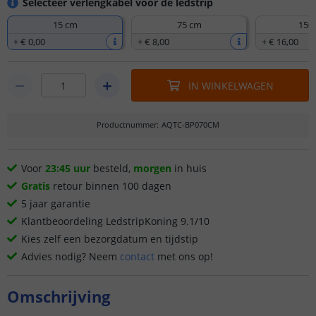
Selecteer verlengkabel voor de ledstrip
15 cm
75 cm
150
+
€ 0
,
00
+
€ 8
,
00
+
€ 16
,
00
IN WINKELWAGEN
Productnummer
:
AQTC-BP070CM
Voor
23:45 uur
besteld,
morgen
in huis
Gratis
retour binnen 100 dagen
5 jaar garantie
Klantbeoordeling LedstripKoning 9.1/10
Kies zelf een bezorgdatum en tijdstip
Advies nodig? Neem
contact
met ons op!
Omschrijving