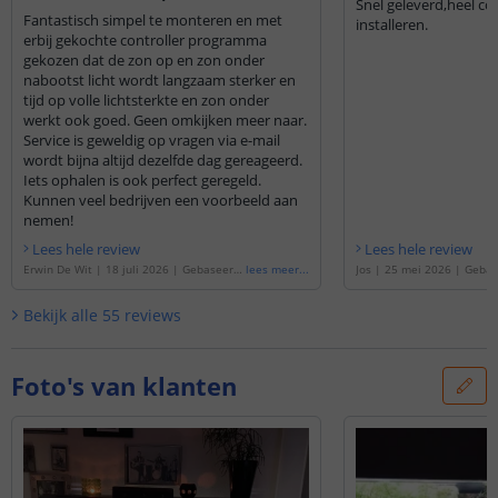
Snel geleverd,heel co
Fantastisch simpel te monteren en met
installeren.
erbij gekochte controller programma
gekozen dat de zon op en zon onder
nabootst licht wordt langzaam sterker en
tijd op volle lichtsterkte en zon onder
werkt ook goed. Geen omkijken meer naar.
Service is geweldig op vragen via e-mail
wordt bijna altijd dezelfde dag gereageerd.
Iets ophalen is ook perfect geregeld.
Kunnen veel bedrijven een voorbeeld aan
nemen!
Lees hele review
Lees hele review
Erwin De Wit
|
18 juli 2026
|
Gebaseerd
lees meer
...
Jos
|
25 mei 2026
|
Gebas
op de
'
Time Controller set 'Basic Plus' < 1
me Controller set 'Basic P
00cm
'
Bekijk alle
55
reviews
Foto's van klanten