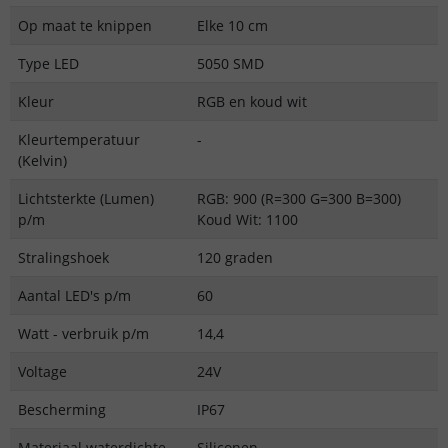
Op maat te knippen
Elke 10 cm
Type LED
5050 SMD
Kleur
RGB en koud wit
Kleurtemperatuur
-
(Kelvin)
Lichtsterkte (Lumen)
RGB: 900 (R=300 G=300 B=300)
p/m
Koud Wit: 1100
Stralingshoek
120 graden
Aantal LED's p/m
60
Watt - verbruik p/m
14,4
Voltage
24V
Bescherming
IP67
Materiaal waterdichte
Siliconen