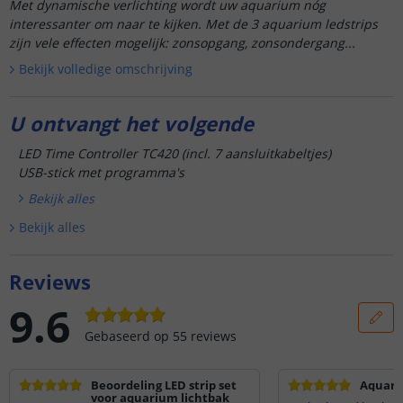
Met dynamische verlichting wordt uw aquarium nóg
interessanter om naar te kijken. Met de 3 aquarium ledstrips
zijn vele effecten mogelijk: zonsopgang, zonsondergang...
Bekijk volledige omschrijving
U ontvangt het volgende
LED Time Controller TC420 (incl. 7 aansluitkabeltjes)
USB-stick met programma's
Bekijk alle
s
Bekijk alle
s
Reviews
9.6
Gebaseerd op
55
reviews
Beoordeling LED strip set
Aquari
voor aquarium lichtbak