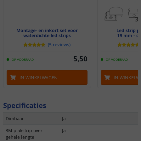
Montage- en inkort set voor
Led strip p
waterdichte led strips
19 mm - c
(
5
reviews
)
5
,
50
OP VOORRAAD
OP VOORRAAD
IN WINKELWAGEN
IN WINKELW
Specificaties
Dimbaar
Ja
3M plakstrip over
Ja
gehele lengte