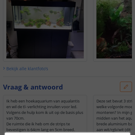
Bekijk alle
klantfoto’s
Vraag & antwoord
Ik heb een hoekaquarium van aqualantis
Deze set bevat 3 strip
en wil de tl- verlichting inruilen voor led.
welke volgorde moet i
Volgens de hulp kom ik uit op de basis plus
monteren? In mijn ge
van 70cm.
midden van het aquarium op ee
De ruimte die ik heb om de strips te
brede aluminium balk
bevestigen is 64cm lang en 5cm breed.
aan wit/rgb/wit (dit 