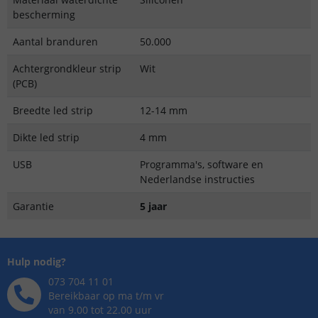
bescherming
Aantal branduren
50.000
Achtergrondkleur strip
Wit
(PCB)
Breedte led strip
12-14 mm
Dikte led strip
4 mm
USB
Programma's, software en
Nederlandse instructies
Garantie
5 jaar
Hulp nodig?
073 704 11 01
Bereikbaar op ma t/m vr
van 9.00 tot 22.00 uur