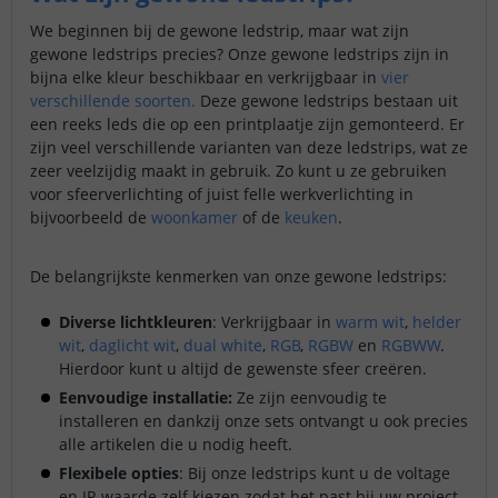
We beginnen bij de gewone ledstrip, maar wat zijn
gewone ledstrips precies? Onze gewone ledstrips zijn in
bijna elke kleur beschikbaar en verkrijgbaar in
vier
verschillende soorten.
Deze gewone ledstrips bestaan uit
een reeks leds die op een printplaatje zijn gemonteerd. Er
zijn veel verschillende varianten van deze ledstrips, wat ze
zeer veelzijdig maakt in gebruik. Zo kunt u ze gebruiken
voor sfeerverlichting of juist felle werkverlichting in
bijvoorbeeld de
woonkamer
of de
keuken
.
De belangrijkste kenmerken van onze gewone ledstrips:
Diverse lichtkleuren
: Verkrijgbaar in
warm wit
,
helder
wit
,
daglicht wit
,
dual white
,
RGB
,
RGBW
en
RGBWW
.
Hierdoor kunt u altijd de gewenste sfeer creëren.
Eenvoudige installatie:
Ze zijn eenvoudig te
installeren en dankzij onze sets ontvangt u ook precies
alle artikelen die u nodig heeft.
Flexibele opties
: Bij onze ledstrips kunt u de voltage
en IP-waarde zelf kiezen zodat het past bij uw project.