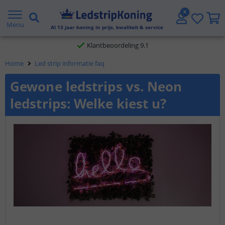
Gratis verzending vanaf € 20,- NL en BE
Menu
Al
13
jaar koning in prijs, kwaliteit & service
Klantbeoordeling 9.1
Home
Led strip informatie faq
Voor 23:45 uur besteld,
morgen in huis
Gewone ledstrips vs. Neon
ledstrips: Welke kiest u?