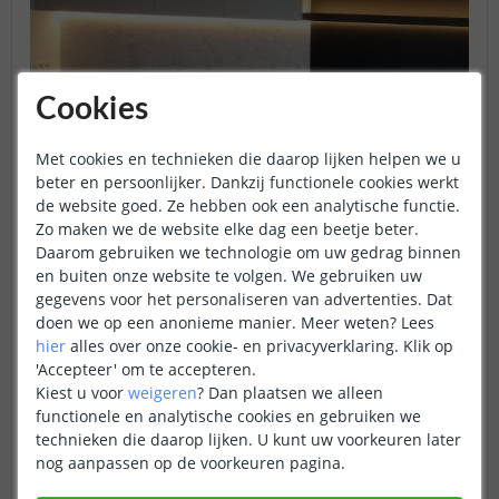
Cookies
Met cookies en technieken die daarop lijken helpen we u
Wanneer kiest u voor gewone
beter en persoonlijker. Dankzij functionele cookies werkt
de website goed. Ze hebben ook een analytische functie.
ledstrips?
Zo maken we de website elke dag een beetje beter.
Daarom gebruiken we technologie om uw gedrag binnen
Gewone ledstrips zijn ideaal als u op zoek bent naar
en buiten onze website te volgen. We gebruiken uw
verlichting die voornamelijk bedoeld is om een ruimte te
gegevens voor het personaliseren van advertenties. Dat
verlichten.
doen we op een anonieme manier.
Meer weten?
Lees
hier
alles over onze cookie- en privacyverklaring. Klik op
Ze zijn perfect voor
onder kastjes in de keuken
voor extra
'Accepteer' om te accepteren.
werkverlichting,
achter TV’s
om sfeerverlichting te creëren,
Kiest u voor
weigeren
?
Dan plaatsen we alleen
en als algemene verlichting in een
koof van een plafond
.
functionele en analytische cookies en gebruiken we
De veelzijdigheid maakt gewone ledstrips geschikt voor
technieken die daarop lijken. U kunt uw voorkeuren later
diverse toepassingen waarbij een goede lichtopbrengst
nog aanpassen op de voorkeuren pagina.
belangrijk is