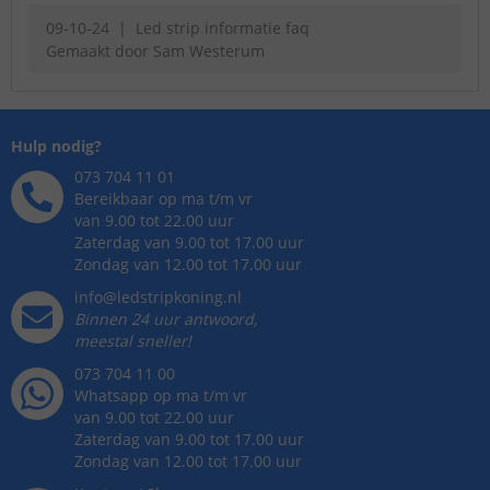
09-10-24
Led strip informatie faq
Gemaakt door
Sam Westerum
Hulp nodig?
073 704 11 01
Bereikbaar op ma t/m vr
van 9.00 tot 22.00 uur
Zaterdag van 9.00 tot 17.00 uur
Zondag van 12.00 tot 17.00 uur
info@ledstripkoning.nl
Binnen 24 uur antwoord,
meestal sneller!
073 704 11 00
Whatsapp op ma t/m vr
van 9.00 tot 22.00 uur
Zaterdag van 9.00 tot 17.00 uur
Zondag van 12.00 tot 17.00 uur