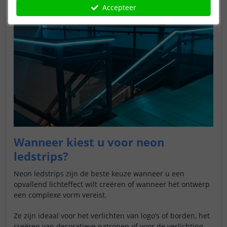
Accepteer
Wanneer kiest u voor neon
ledstrips?
Neon ledstrips zijn de beste keuze wanneer u een
opvallend lichteffect wilt creëren of wanneer het ontwerp
een complexe vorm vereist.
Ze zijn ideaal voor het verlichten van logo’s of borden, het
creëren van decoratieve patronen of voor de verlichting