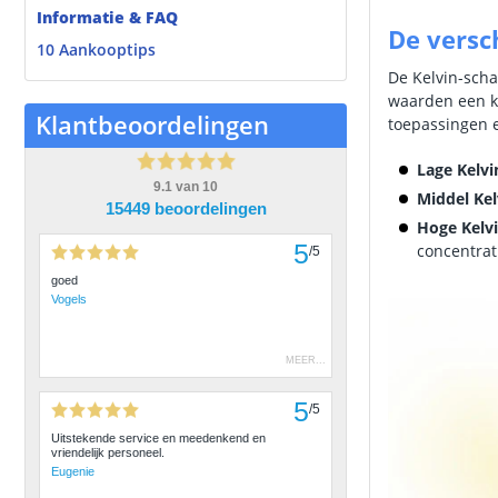
Informatie & FAQ
De versc
10 Aankooptips
De Kelvin-scha
waarden een ko
Klantbeoordelingen
toepassingen e
Lage Kelvi
9.1
van
10
Middel Kel
15449 beoordelingen
Hoge Kelvi
5
concentrat
/
5
goed
Vogels
MEER
...
5
/
5
Uitstekende service en meedenkend en
vriendelijk personeel.
Eugenie