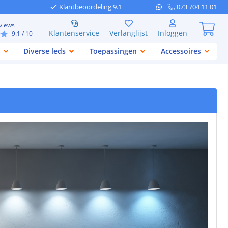
Klantbeoordeling 9.1
073 704 11 01
views
Klantenservice
Verlanglijst
Inloggen
9.1
/ 10
Diverse leds
Toepassingen
Accessoires