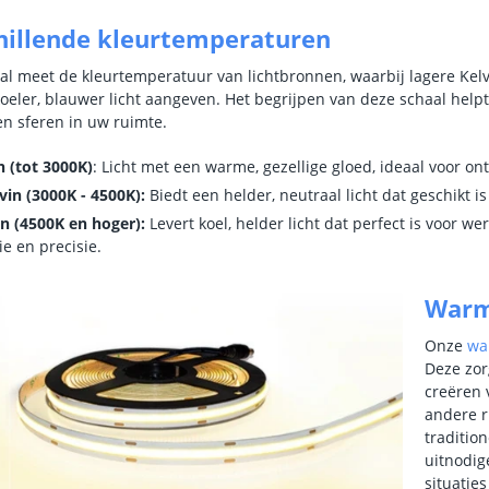
hillende kleurtemperaturen
al meet de kleurtemperatuur van lichtbronnen, waarbij lagere Kelv
eler, blauwer licht aangeven. Het begrijpen van deze schaal helpt b
n sferen in uw ruimte.
n (tot 3000K)
: Licht met een warme, gezellige gloed, ideaal voor o
vin (3000K - 4500K):
Biedt een helder, neutraal licht dat geschikt i
n (4500K en hoger):
Levert koel, helder licht dat perfect is voor 
ie en precisie.
Warm 
Onze
wa
Deze zor
creëren 
andere ru
traditio
uitnodig
situatie