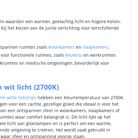
in-waarden een warmer, geelachtig licht en hogere Kelvin-
ij het kiezen van de juiste verlichting voor verschillende
ntspannen ruimtes zoals
woonkamers
en
slaapkamers
.
s voor functionele ruimtes, zoals
keukens
en werkruimtes.
werkruimtes en medische omgevingen, bevorderlijk voor
wit licht (2700K)
rm witte ledstrips
hebben een kleurtemperatuur van 2700K.
gen voor een zachte, gezellige gloed die ideaal is voor het
van een ontspannen sfeer in woonkamers, slaapkamers of
imtes waar comfort belangrijk is. Dit licht lijkt op het
nele licht van gloeilampen en is perfect om een warme,
ende omgeving te creëren. Het wordt vaak gebruikt in
s waar sfeer en ontspanning voorop staan.