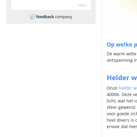
MEER
...
Op welke p
De warm witte 
ontspanning in
Helder wi
Onze
helder wi
4000K. Deze ve
licht, wat het
sfeer gewenst i
voor goede zich
heel divers is
ervoor dat men