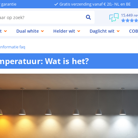
r garantie
Gratis verzending vanaf € 20,- NL en BE
15.449 re
t
Dual white
Helder wit
Daglicht wit
COB
 informatie faq
mperatuur: Wat is het?