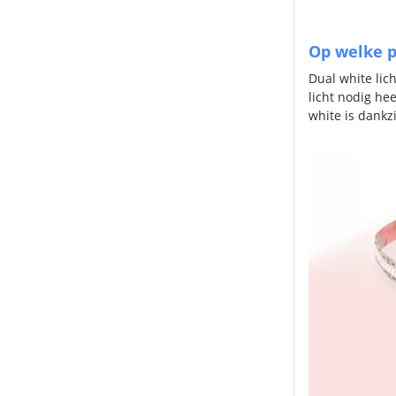
Op welke p
Dual white lic
licht nodig he
white is dankz