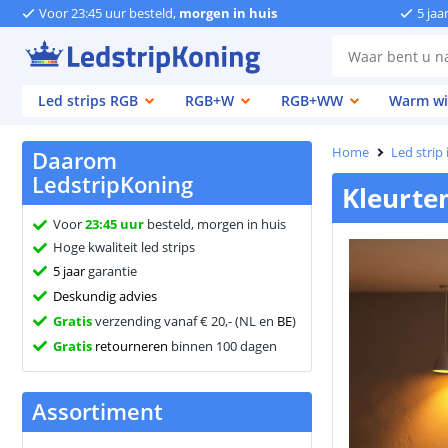
Voor 23:45 uur besteld,
morgen in huis
5 jaa
Led strips RGB
RGB+W
RGB+WW
Warm wi
Home
Led strip
Daarom
LedstripKoning
Kleurte
Voor
23:45 uur
besteld, morgen in huis
Hoge kwaliteit led strips
5 jaar
garantie
Deskundig advies
Gratis
verzending vanaf € 20,- (NL en
BE
)
Gratis
retourneren
binnen 100 dagen
Assortiment