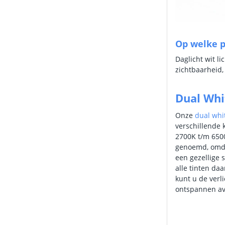
Op welke pl
Daglicht wit l
zichtbaarheid,
Dual Whi
Onze
dual whi
verschillende 
2700K t/m 6500
genoemd, omda
een gezellige s
alle tinten daa
kunt u de verl
ontspannen av