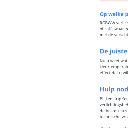
Op welke p
RGBWW verlicht
of
café
, waar z
met de verschi
De juist
Nu u weet wat 
kleurtemperatu
effect dat u w
Hulp nod
Bij LedstripKo
verlichtingsbe
de beste keuze
technische vra