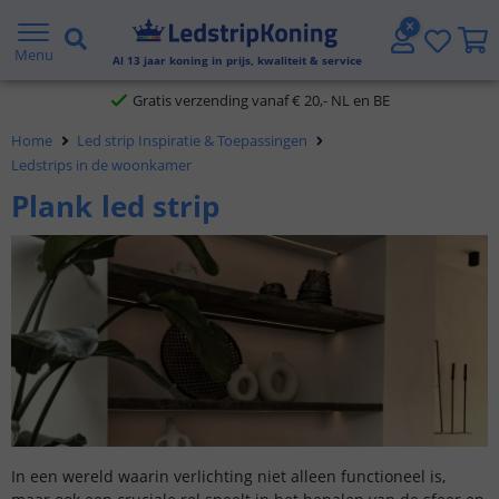
5 jaar garantie
Menu
Gratis verzending vanaf € 20,- NL en BE
Al
13
jaar koning in prijs, kwaliteit & service
Klantbeoordeling 9.1
Home
Led strip Inspiratie & Toepassingen
Voor 23:45 uur besteld,
morgen in huis
Ledstrips in de woonkamer
Plank led strip
In een wereld waarin verlichting niet alleen functioneel is,