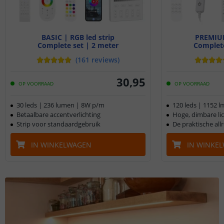
BASIC | RGB led strip
PREMIUM
Complete set | 2 meter
Complete
(
161
reviews
)
30
,
95
OP VOORRAAD
OP VOORRAAD
30 leds | 236 lumen | 8W p/m
120 leds | 1152 
Betaalbare accentverlichting
Hoge, dimbare li
Strip voor standaardgebruik
De praktische al
IN WINKELWAGEN
IN WINKE