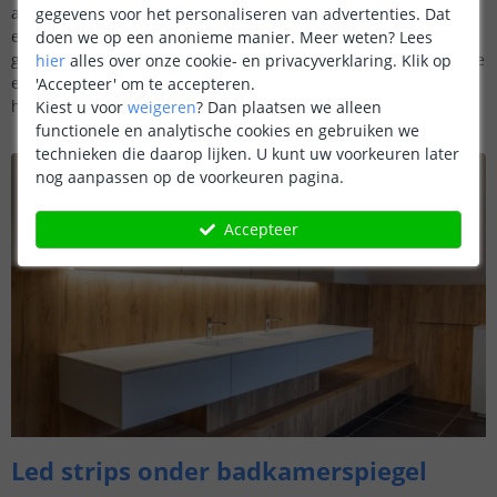
ambiance. Dit subtiele lichteffect verrijkt niet alleen de visuele
gegevens voor het personaliseren van advertenties. Dat
ervaring tijdens het tv-kijken, maar draagt ook bij aan een
doen we op een anonieme manier.
Meer weten?
Lees
gezellige en uitnodigende sfeer in de ruimte. Het toont aan hoe
hier
alles over onze cookie- en privacyverklaring. Klik op
eenvoudige aanpassingen een groot verschil kunnen maken in
'Accepteer' om te accepteren.
het algehele gevoel van een kamer.
Kiest u voor
weigeren
?
Dan plaatsen we alleen
functionele en analytische cookies en gebruiken we
technieken die daarop lijken. U kunt uw voorkeuren later
nog aanpassen op de voorkeuren pagina.
Accepteer
Led strips onder badkamerspiegel