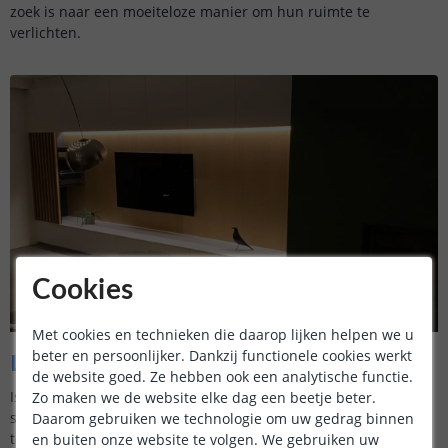
zoek is naar een moeiteloze manier om hun ruimte te
verlichten.
Cookies
Met cookies en technieken die daarop lijken helpen we u
beter en persoonlijker. Dankzij functionele cookies werkt
Led strip in (TV)kast
de website goed. Ze hebben ook een analytische functie.
Is het niet prachtig? In dit geval is er een 3 meter lange led
Zo maken we de website elke dag een beetje beter.
strip met warm wit licht aangebracht in de inbouwkast van de
Daarom gebruiken we technologie om uw gedrag binnen
televisie. Het zachte licht geeft een moderne uitstraling aan de
en buiten onze website te volgen. We gebruiken uw